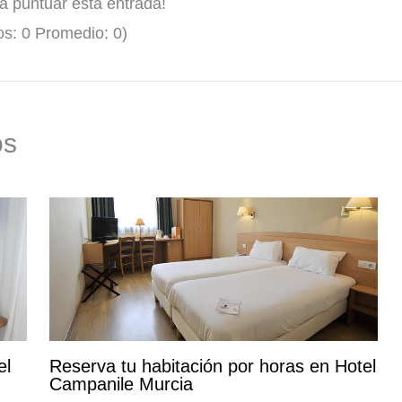
ra puntuar esta entrada!
os:
0
Promedio:
0
)
os
el
Reserva tu habitación por horas en Hotel
Campanile Murcia