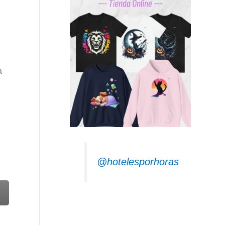
a
@hotelesporhoras